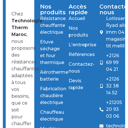
Nos
Accès
Contacte
produits
rapide
nous
Chez
Résistance
Accueil
Lotissem
Technologie
chauffante
Ryad all
Therm
Nos
électrique
imm 04
Maroc
,
produits
magasin
nous
Etuve
L'entreprise
tit mellil
proposons
séchage
Références
des
et four
+2126
résistances
thermique
69 99
Contactez-
chauffantes
04 21
nous
Aérotherme
adaptées
batterie
+2126
Devis
à tous
32 38
rapide
Fabrication
vos
14 52
chaudière
besoins,
électrique
+21205
que ce
20 93
soit
Chauffeau
03 06
pour
électrique
chauffer
technolo