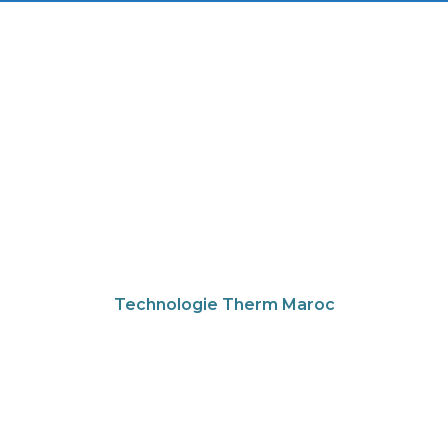
Demandez un devis
personnalisé pour vos
besoins en équipements
thermiques.
Technologie Therm Maroc