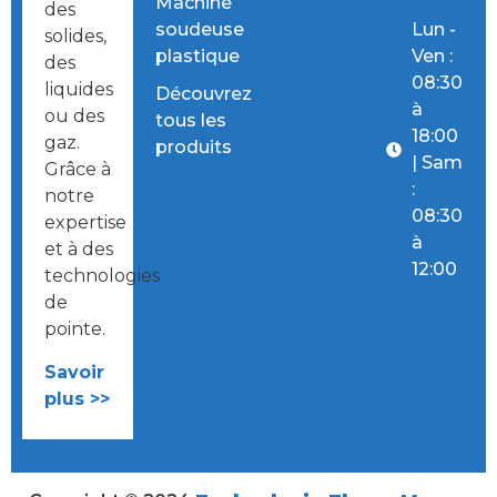
Machine
des
soudeuse
Lun -
solides,
plastique
Ven :
des
08:30
liquides
Découvrez
à
ou des
tous les
18:00
gaz.
produits
| Sam
Grâce à
:
notre
08:30
expertise
à
et à des
12:00
technologies
de
pointe.
Savoir
plus >>