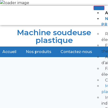
PR
Machine soudeuse
R
plastique
éle
E
th
Accueil
Nos produits
Contactez-nous
A
d’a
F
éle
C
M
pla
I
ind